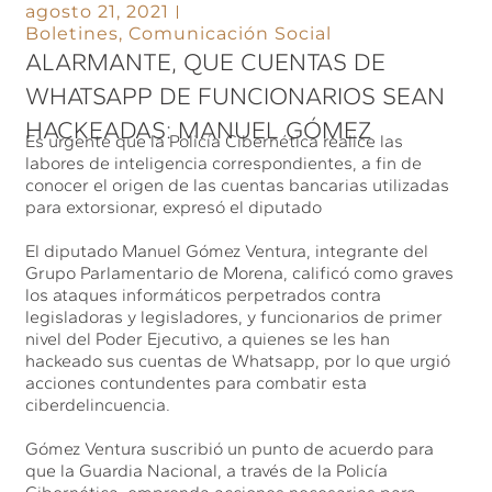
agosto 21, 2021
Boletines
,
Comunicación Social
ALARMANTE, QUE CUENTAS DE
WHATSAPP DE FUNCIONARIOS SEAN
HACKEADAS: MANUEL GÓMEZ
Es urgente que la Policía Cibernética realice las
labores de inteligencia correspondientes, a fin de
conocer el origen de las cuentas bancarias utilizadas
para extorsionar, expresó el diputado
El diputado Manuel Gómez Ventura, integrante del
Grupo Parlamentario de Morena, calificó como graves
los ataques informáticos perpetrados contra
legisladoras y legisladores, y funcionarios de primer
nivel del Poder Ejecutivo, a quienes se les han
hackeado sus cuentas de Whatsapp, por lo que urgió
acciones contundentes para combatir esta
ciberdelincuencia.
Gómez Ventura suscribió un punto de acuerdo para
que la Guardia Nacional, a través de la Policía