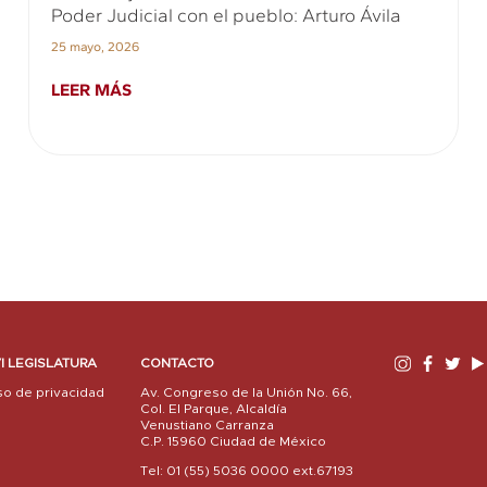
Poder Judicial con el pueblo: Arturo Ávila
25 mayo, 2026
LEER MÁS
I LEGISLATURA
CONTACTO
so de privacidad
Av. Congreso de la Unión No. 66,
Col. El Parque, Alcaldía
Venustiano Carranza
C.P. 15960 Ciudad de México
Tel: 01 (55) 5036 0000 ext.67193