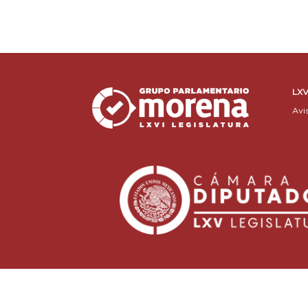
LXV
Avi