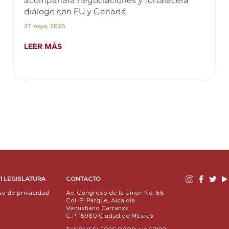
acompañará negociaciones y fortalecerá
diálogo con EU y Canadá
27 mayo, 2026
LEER MÁS
I LEGISLATURA
CONTACTO
so de privacidad
Av. Congreso de la Unión No. 66,
Col. El Parque, Alcaldía
Venustiano Carranza
C.P. 15960 Ciudad de México