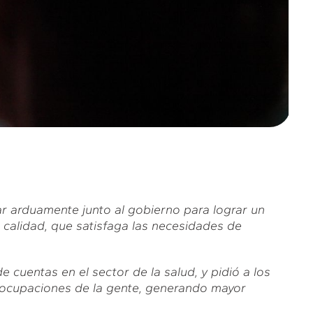
ar arduamente junto al gobierno para lograr un
 calidad, que satisfaga las necesidades de
e cuentas en el sector de la salud, y pidió a los
eocupaciones de la gente, generando mayor