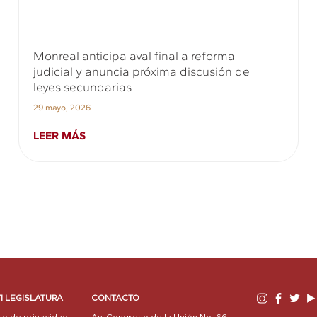
Monreal anticipa aval final a reforma
judicial y anuncia próxima discusión de
leyes secundarias
29 mayo, 2026
LEER MÁS
I LEGISLATURA
CONTACTO
so de privacidad
Av. Congreso de la Unión No. 66,