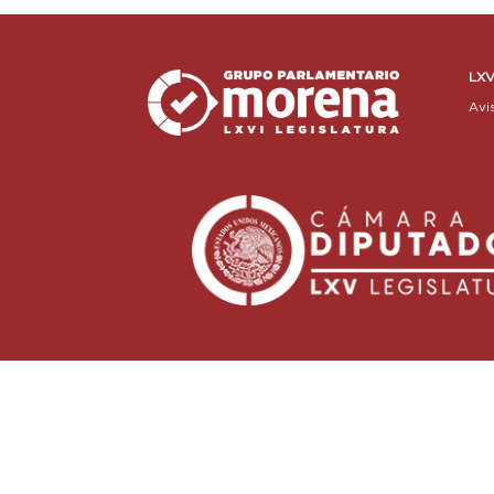
LXV
Avi