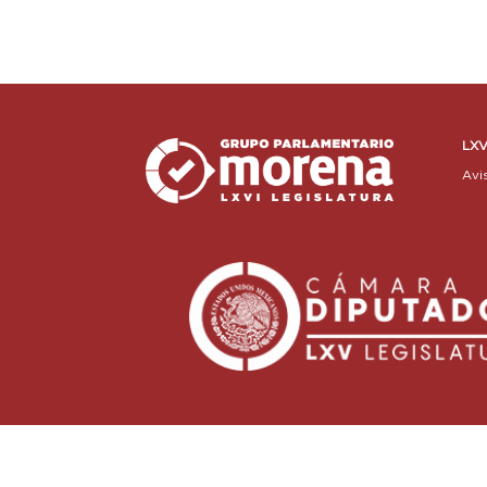
LXV
Avi