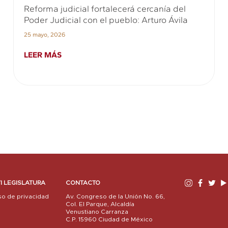
Reforma judicial fortalecerá cercanía del
Poder Judicial con el pueblo: Arturo Ávila
25 mayo, 2026
LEER MÁS
I LEGISLATURA
CONTACTO
so de privacidad
Av. Congreso de la Unión No. 66,
Col. El Parque, Alcaldía
Venustiano Carranza
C.P. 15960 Ciudad de México