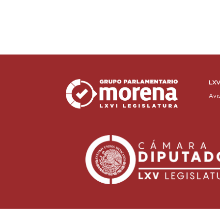
LXV
Avi