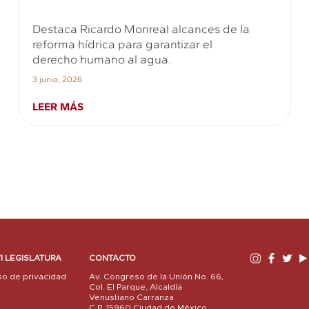
Destaca Ricardo Monreal alcances de la
reforma hídrica para garantizar el
derecho humano al agua.
3 junio, 2026
LEER MÁS
I LEGISLATURA
CONTACTO
so de privacidad
Av. Congreso de la Unión No. 66,
Col. El Parque, Alcaldía
Venustiano Carranza
C.P. 15960 Ciudad de México