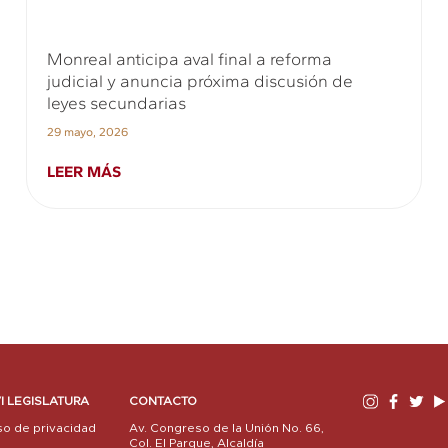
Monreal anticipa aval final a reforma
judicial y anuncia próxima discusión de
leyes secundarias
29 mayo, 2026
LEER MÁS
I LEGISLATURA
CONTACTO
so de privacidad
Av. Congreso de la Unión No. 66,
Col. El Parque, Alcaldía