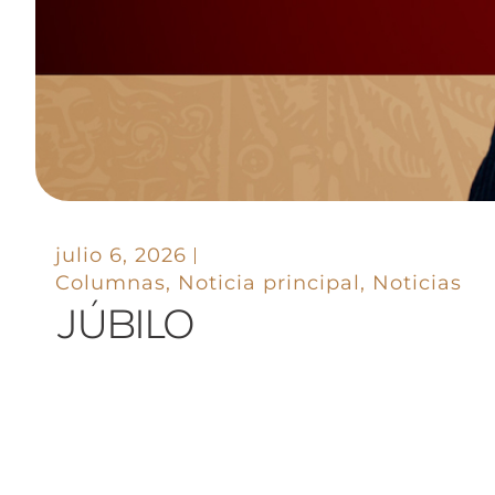
julio 6, 2026
Columnas
,
Noticia principal
,
Noticias
JÚBILO