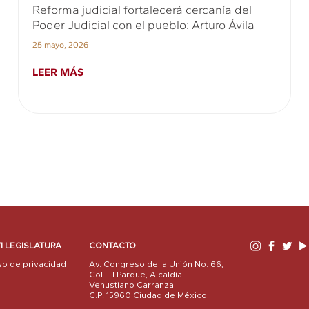
Reforma judicial fortalecerá cercanía del
Poder Judicial con el pueblo: Arturo Ávila
25 mayo, 2026
LEER MÁS
I LEGISLATURA
CONTACTO
so de privacidad
Av. Congreso de la Unión No. 66,
Col. El Parque, Alcaldía
Venustiano Carranza
C.P. 15960 Ciudad de México