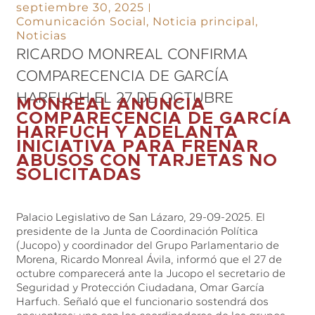
septiembre 30, 2025
Comunicación Social
,
Noticia principal
,
Noticias
RICARDO MONREAL CONFIRMA
COMPARECENCIA DE GARCÍA
HARFUCH EL 27 DE OCTUBRE
MONREAL ANUNCIA
COMPARECENCIA DE GARCÍA
HARFUCH Y ADELANTA
INICIATIVA PARA FRENAR
ABUSOS CON TARJETAS NO
SOLICITADAS
Palacio Legislativo de San Lázaro, 29-09-2025. El
presidente de la Junta de Coordinación Política
(Jucopo) y coordinador del Grupo Parlamentario de
Morena, Ricardo Monreal Ávila, informó que el 27 de
octubre comparecerá ante la Jucopo el secretario de
Seguridad y Protección Ciudadana, Omar García
Harfuch. Señaló que el funcionario sostendrá dos