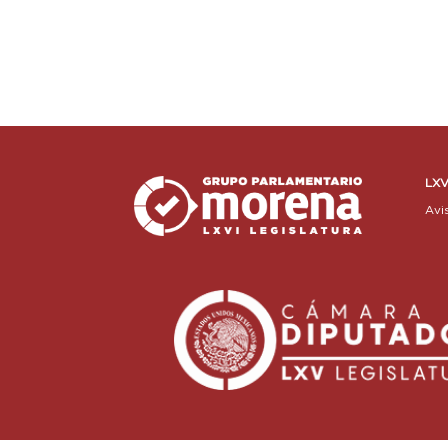
LXV
Avi