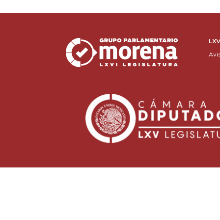
LXV
Avi