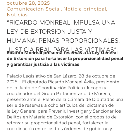
octubre 28, 2025
Comunicación Social
,
Noticia principal
,
Noticias
“RICARDO MONREAL IMPULSA UNA
LEY DE EXTORSIÓN JUSTA Y
HUMANA: PENAS PROPORCIONALES,
JUSTICIA REAL PARA LAS VÍCTIMAS”
Ricardo Monreal presenta reservas a la Ley General
de Extorsión para fortalecer la proporcionalidad penal
y garantizar justicia a las víctimas
Palacio Legislativo de San Lázaro, 28 de octubre de
2025.– El diputado Ricardo Monreal Ávila, presidente
de la Junta de Coordinación Política (Jucopo) y
coordinador del Grupo Parlamentario de Morena,
presentó ante el Pleno de la Cámara de Diputados una
serie de reservas a ocho artículos del dictamen de
la Ley General para Prevenir, Investigar y Sancionar los
Delitos en Materia de Extorsión, con el propósito de
reforzar su proporcionalidad penal, fortalecer la
coordinación entre los tres órdenes de gobierno y