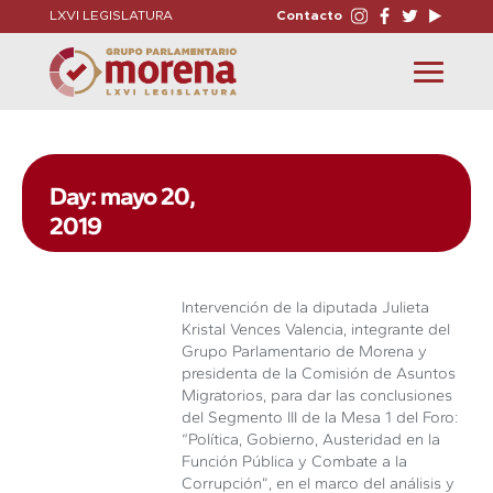
LXVI LEGISLATURA
Contacto
Toggle
navigation
Day: mayo 20,
2019
Intervención de la diputada Julieta
Kristal Vences Valencia, integrante del
Grupo Parlamentario de Morena y
presidenta de la Comisión de Asuntos
Migratorios, para dar las conclusiones
del Segmento III de la Mesa 1 del Foro:
“Política, Gobierno, Austeridad en la
Función Pública y Combate a la
Corrupción”, en el marco del análisis y