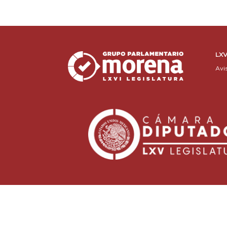
LXV
Avi