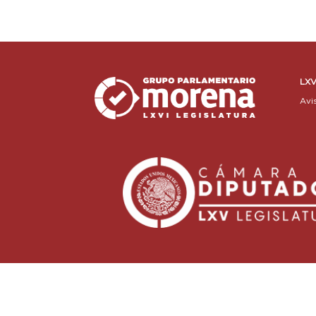
LXV
Avi