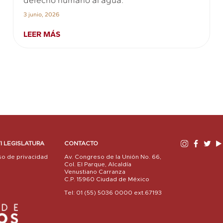
3 junio, 2026
LEER MÁS
I LEGISLATURA
CONTACTO
so de privacidad
Av. Congreso de la Unión No. 66,
Col. El Parque, Alcaldía
Venustiano Carranza
C.P. 15960 Ciudad de México
Tel: 01 (55) 5036 0000 ext.67193