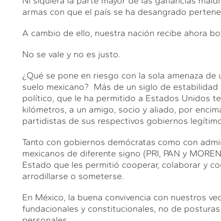
Ni siquiera la parte mayor de las ganancias maldi
armas con que el país se ha desangrado pertene
A cambio de ello, nuestra nación recibe ahora b
No se vale y no es justo.
¿Qué se pone en riesgo con la sola amenaza de un
suelo mexicano? Más de un siglo de estabilidad 
político, que le ha permitido a Estados Unidos ten
kilómetros, a un amigo, socio y aliado, por encim
partidistas de sus respectivos gobiernos legítim
Tanto con gobiernos demócratas como con admini
mexicanos de diferente signo (PRI, PAN y MORENA
Estado que les permitió cooperar, colaborar y c
arrodillarse o someterse.
En México, la buena convivencia con nuestros vec
fundacionales y constitucionales, no de posturas
personales.