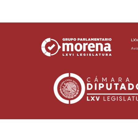
LXV
Avi