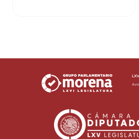
LXV
Avi