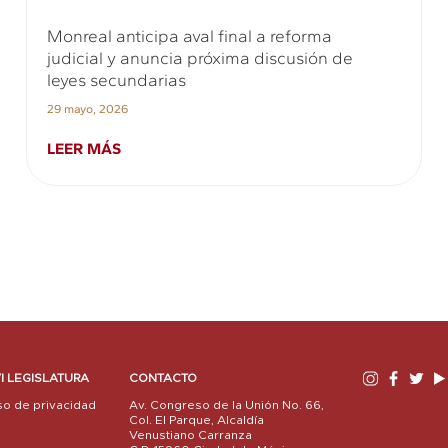
Monreal anticipa aval final a reforma
judicial y anuncia próxima discusión de
leyes secundarias
29 mayo, 2026
LEER MÁS
I LEGISLATURA
CONTACTO
so de privacidad
Av. Congreso de la Unión No. 66,
Col. El Parque, Alcaldía
Venustiano Carranza