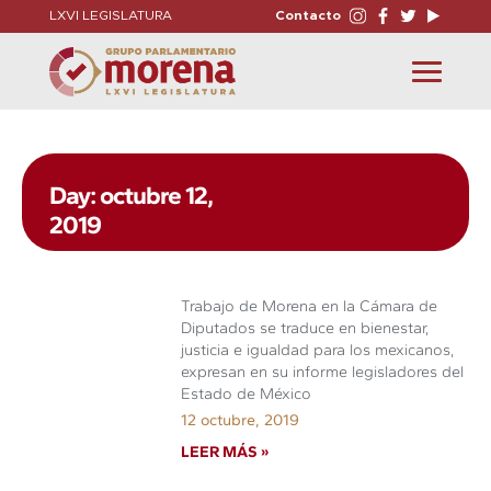
LXVI LEGISLATURA
Contacto
Toggle
navigation
Day: octubre 12,
2019
Trabajo de Morena en la Cámara de
Diputados se traduce en bienestar,
justicia e igualdad para los mexicanos,
expresan en su informe legisladores del
Estado de México
12 octubre, 2019
LEER MÁS »