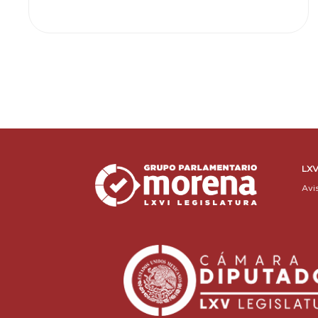
LXV
Avi