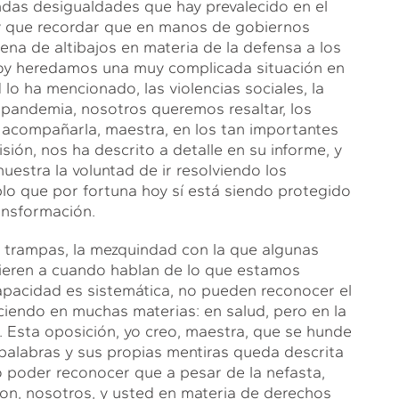
ndas desigualdades que hay prevalecido en el
y que recordar que en manos de gobiernos
lena de altibajos en materia de la defensa a los
oy heredamos una muy complicada situación en
 lo ha mencionado, las violencias sociales, la
a pandemia, nosotros queremos resaltar, los
y acompañarla, maestra, en los tan importantes
ión, nos ha descrito a detalle en su informe, y
estra la voluntad de ir resolviendo los
blo que por fortuna hoy sí está siendo protegido
ransformación.
s trampas, la mezquindad con la que algunas
fieren a cuando hablan de lo que estamos
pacidad es sistemática, no pueden reconocer el
iendo en muchas materias: en salud, pero en la
 Esta oposición, yo creo, maestra, que se hunde
palabras y sus propias mentiras queda descrita
 poder reconocer que a pesar de la nefasta,
aron, nosotros, y usted en materia de derechos