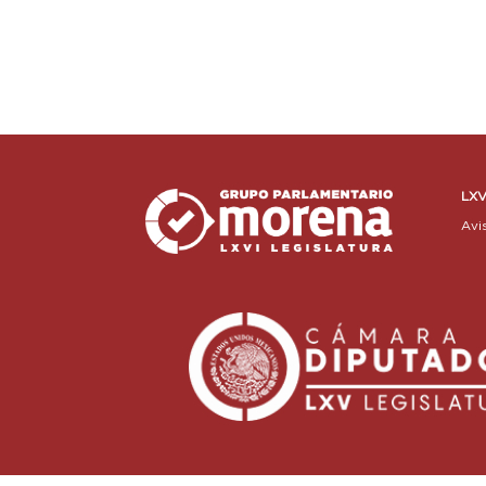
LXV
Avi