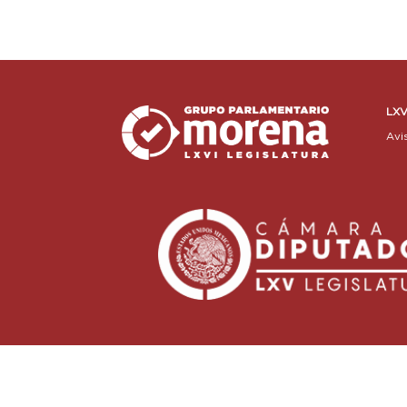
LXV
Avi