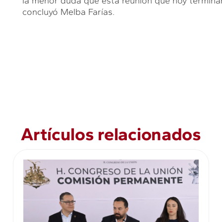
la menor duda que esta reunión que hoy termin
concluyó Melba Farías.
Artículos relacionados