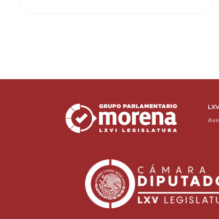
LXV
Avi