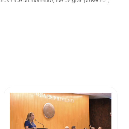
amos hace un momento, fue de gran provecho”,