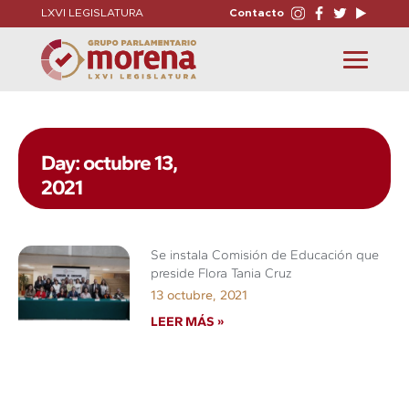
LXVI LEGISLATURA
Contacto
Toggle
navigation
Day: octubre 13,
2021
Se instala Comisión de Educación que
preside Flora Tania Cruz
13 octubre, 2021
LEER MÁS »