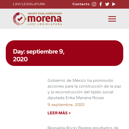
LXVI LEGISLATURA
Contacto
Toggle
navigation
Day: septiembre 9,
2020
Gobierno de México ha promovido
acciones para la construcción de la paz
y la reconstrucción del tejido social:
diputada Erika Mariana Rosas
9 septiembre, 2020
LEER MÁS »
Respalda Rocío Barrera resultados de