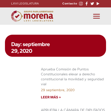
LXVI LEGISLATURA
Contacto
Toggle
navigation
Day: septiembre
29, 2020
Aprueba Comisión de Puntos
Constitucionales elevar a derecho
constitucional la movilidad y seguridad
vial
29 septiembre, 2020
LEER MÁS »
APRUEBA LA CÁMARA DE DIPUTADOS