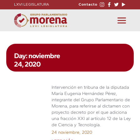
LXVI LEGISLATURA
Contacto
Toggle
navigation
Day: noviembre
24, 2020
Intervención en tribuna de la diputada
María Eugenia Hernández Pérez,
integrante del Grupo Parlamentario de
Morena, para referirse al dictamen con
proyecto decreto por el que adiciona
una fracción XXI al artículo 12 de la Ley
de Ciencia y Tecnología.
24 noviembre, 2020