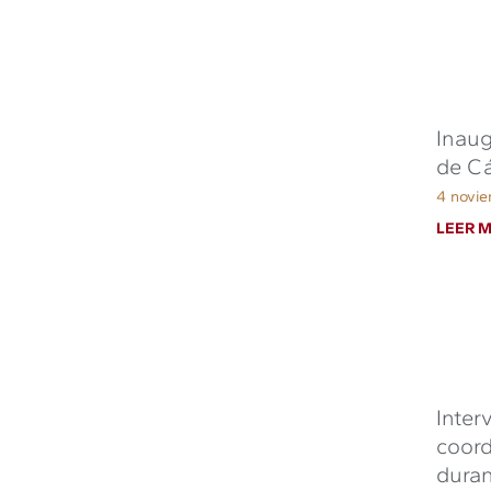
Inaug
de C
4 novi
LEER M
Inter
coord
duran