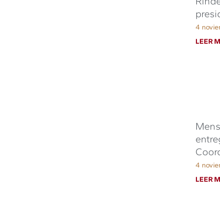
Rinde
presi
4 novi
LEER M
Mensa
entre
Coord
4 novi
LEER M