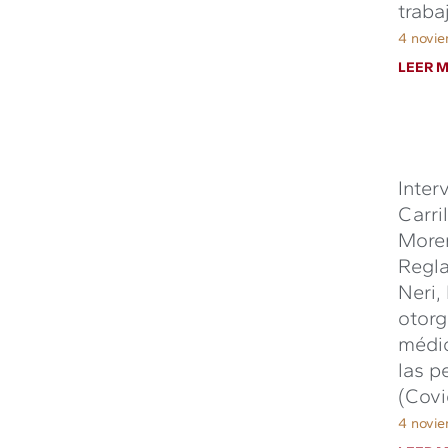
traba
4 novi
LEER M
Inter
Carri
Moren
Regla
Neri,
otorg
médic
las p
(Covi
4 novi