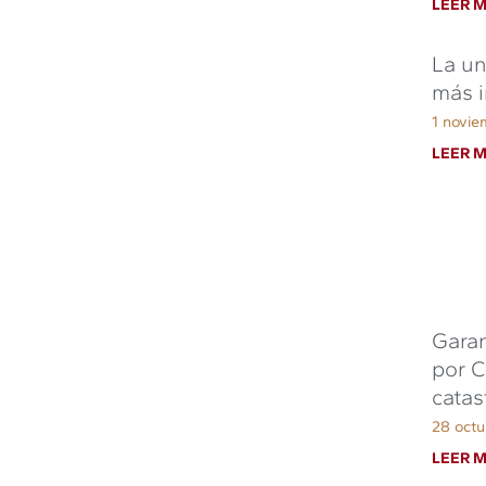
LEER M
La un
más i
1 novie
LEER M
Garan
por C
catas
28 octu
LEER M