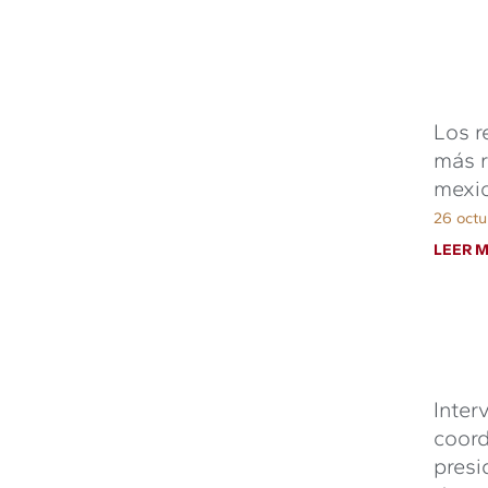
Los r
más r
mexi
26 octu
LEER M
Inter
coord
presi