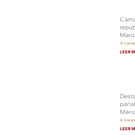
Cámar
repub
Mari
4 novi
LEER M
Desta
parla
Mari
4 novi
LEER M