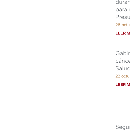
duran
para 
Presu
26 octu
LEER M
Gabin
cánce
Salud
22 octu
LEER M
Segu