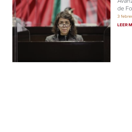
Avanz
de Fo
3 febre
LEER M