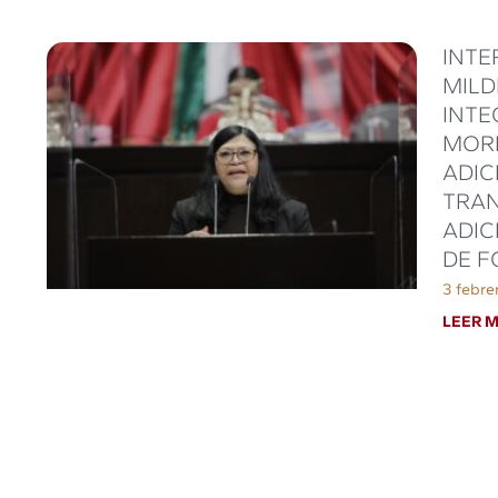
INTE
MILD
INTE
MORE
ADIC
TRAN
ADIC
DE F
3 febre
LEER M