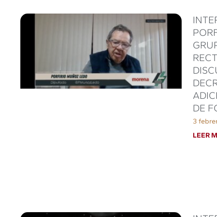
INTE
PORF
GRUP
RECT
DISC
DECR
ADIC
DE F
3 febre
LEER M