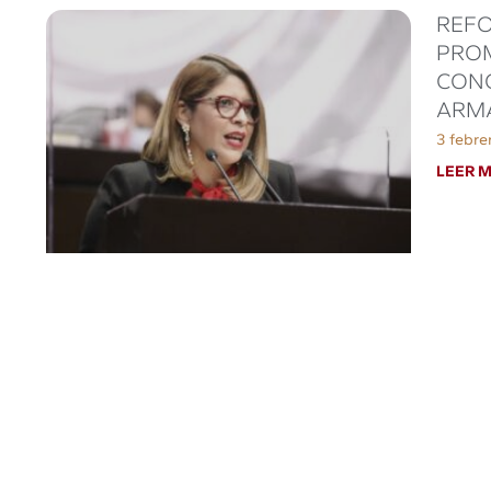
REFO
PROM
CONO
ARMA
3 febre
LEER M