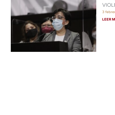
VIOL
3 febre
LEER M