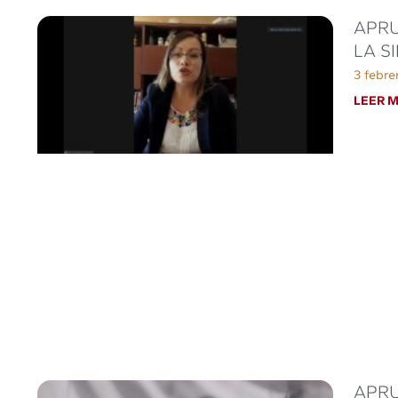
APR
LA S
3 febre
LEER M
APRU