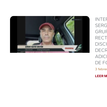
INTE
SERG
GRUP
RECT
DISC
DECR
ADIC
DE F
3 febre
LEER M